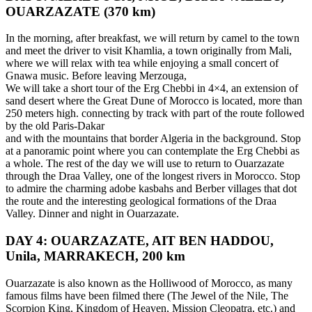
OUARZAZATE (370 km)
In the morning, after breakfast, we will return by camel to the town
and meet the driver to visit Khamlia, a town originally from Mali,
where we will relax with tea while enjoying a small concert of
Gnawa music. Before leaving Merzouga,
We will take a short tour of the Erg Chebbi in 4×4, an extension of
sand desert where the Great Dune of Morocco is located, more than
250 meters high. connecting by track with part of the route followed
by the old Paris-Dakar
and with the mountains that border Algeria in the background. Stop
at a panoramic point where you can contemplate the Erg Chebbi as
a whole. The rest of the day we will use to return to Ouarzazate
through the Draa Valley, one of the longest rivers in Morocco. Stop
to admire the charming adobe kasbahs and Berber villages that dot
the route and the interesting geological formations of the Draa
Valley. Dinner and night in Ouarzazate.
DAY 4: OUARZAZATE, AIT BEN HADDOU,
Unila, MARRAKECH, 200 km
Ouarzazate is also known as the Holliwood of Morocco, as many
famous films have been filmed there (The Jewel of the Nile, The
Scorpion King, Kingdom of Heaven, Mission Cleopatra, etc.) and