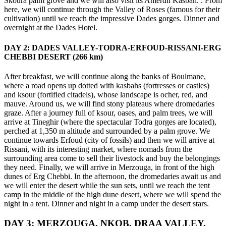
Skoura palm grove and we will also visit its Amerdil Kasbah. . From
here, we will continue through the Valley of Roses (famous for their
cultivation) until we reach the impressive Dades gorges. Dinner and
overnight at the Dades Hotel.
DAY 2: DADES VALLEY-TODRA-ERFOUD-RISSANI-ERG
CHEBBI DESERT (266 km)
After breakfast, we will continue along the banks of Boulmane,
where a road opens up dotted with kasbahs (fortresses or castles)
and ksour (fortified citadels), whose landscape is ocher, red, and
mauve. Around us, we will find stony plateaus where dromedaries
graze. After a journey full of ksour, oases, and palm trees, we will
arrive at Tineghir (where the spectacular Todra gorges are located),
perched at 1,350 m altitude and surrounded by a palm grove. We
continue towards Erfoud (city of fossils) and then we will arrive at
Rissani, with its interesting market, where nomads from the
surrounding area come to sell their livestock and buy the belongings
they need. Finally, we will arrive in Merzouga, in front of the high
dunes of Erg Chebbi. In the afternoon, the dromedaries await us and
we will enter the desert while the sun sets, until we reach the tent
camp in the middle of the high dune desert, where we will spend the
night in a tent. Dinner and night in a camp under the desert stars.
DAY 3: MERZOUGA, NKOB, DRAA VALLEY,