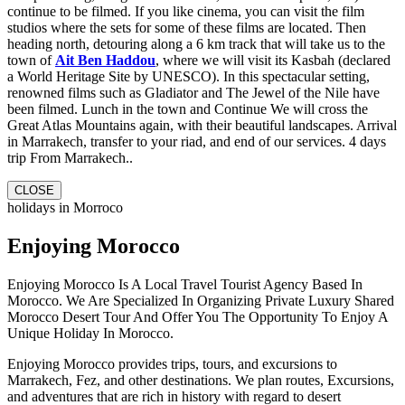
continue to be filmed. If you like cinema, you can visit the film
studios where the sets for some of these films are located. Then
heading north, detouring along a 6 km track that will take us to the
town of
Ait Ben Haddou
, where we will visit its Kasbah (declared
a World Heritage Site by UNESCO). In this spectacular setting,
renowned films such as Gladiator and The Jewel of the Nile have
been filmed. Lunch in the town and Continue We will cross the
Great Atlas Mountains again, with their beautiful landscapes. Arrival
in Marrakech, transfer to your riad, and end of our services. 4 days
trip From Marrakech..
CLOSE
holidays in Morroco
Enjoying Morocco
Enjoying Morocco Is A Local Travel Tourist Agency Based In
Morocco. We Are Specialized In Organizing Private Luxury Shared
Morocco Desert Tour And Offer You The Opportunity To Enjoy A
Unique Holiday In Morocco.
Enjoying Morocco provides trips, tours, and excursions to
Marrakech, Fez, and other destinations. We plan routes, Excursions,
and adventures that are rich in history with regard to desert