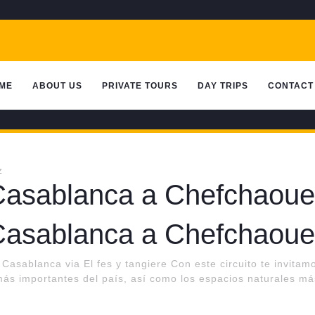
ME
ABOUT US
PRIVATE TOURS
DAY TRIPS
CONTACT
 Casablanca a Chefchaoue
 Casablanca a Chefchaoue
Casablanca via El fes y tangiere Con este circuito te invitam
más importantes del país, así como los espacios naturales 