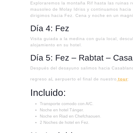
Exploraremos la montaña Rif hasta las ruinas ro
mausoleo de Molay Idriss y continuamos hacia
dirigimos hacia Fez. Cena y noche en un magní
Día 4: Fez
Visita guiada a la medina con guía local, descu
alojamiento en su hotel.
Día 5: Fez – Rabtat – Cas
Después del desayuno salimos hacia Casablanc
regreso aL aerpuerto el final de nuestro
tour
:
Incluido:
Transporte comodo con A/C.
Noche en hotel Tánger.
Noche en Riad en Chefchaouen.
2 Noches de hotel en Fez.