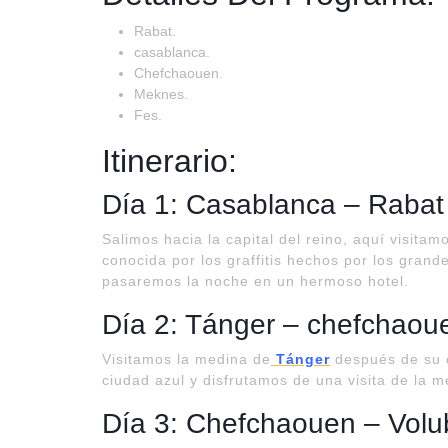
Rabat.
casablanca.
Chefchaouen.
Meknes.
Fes.
Itinerario:
Día 1: Casablanca – Rabat
Salimos hacia la capital del reino, aquí visit
conocida por los graffitis hechos por los gran
pasaremos la noche en un hermoso hotel.
Día 2: Tánger – chefchaou
Visitamos la medina de
Tánger
después de su d
ciudad azul y disfrutamos de una visita de la 
Día 3: Chefchaouen – Volu