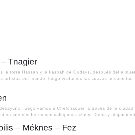
 – Tnagier
amos la torre Hassan y la kasbah de Oudays, después del almue
des artistas del mundo, luego visitamos las cuevas hirculent
en
esayuno, luego vamos a Chefchaouen a través de la ciudad d
medina con sus hermosos callejones azules. Cena y alojamient
bilis – Méknes – Fez