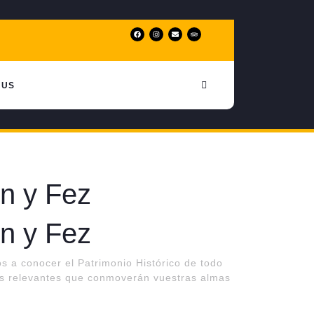
 US
n y Fez
n y Fez
os a conocer el Patrimonio Histórico de todo
más relevantes que conmoverán vuestras almas