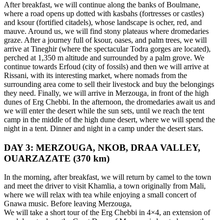
After breakfast, we will continue along the banks of Boulmane,
where a road opens up dotted with kasbahs (fortresses or castles)
and ksour (fortified citadels), whose landscape is ocher, red, and
mauve. Around us, we will find stony plateaus where dromedaries
graze. After a journey full of ksour, oases, and palm trees, we will
arrive at Tineghir (where the spectacular Todra gorges are located),
perched at 1,350 m altitude and surrounded by a palm grove. We
continue towards Erfoud (city of fossils) and then we will arrive at
Rissani, with its interesting market, where nomads from the
surrounding area come to sell their livestock and buy the belongings
they need. Finally, we will arrive in Merzouga, in front of the high
dunes of Erg Chebbi. In the afternoon, the dromedaries await us and
we will enter the desert while the sun sets, until we reach the tent
camp in the middle of the high dune desert, where we will spend the
night in a tent. Dinner and night in a camp under the desert stars.
DAY 3: MERZOUGA, NKOB, DRAA VALLEY,
OUARZAZATE (370 km)
In the morning, after breakfast, we will return by camel to the town
and meet the driver to visit Khamlia, a town originally from Mali,
where we will relax with tea while enjoying a small concert of
Gnawa music. Before leaving Merzouga,
We will take a short tour of the Erg Chebbi in 4×4, an extension of