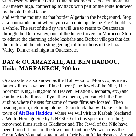
sand desert where the Great Dune of Morocco is located, more than
250 meters high. connecting by track with part of the route followed
by the old Paris-Dakar
and with the mountains that border Algeria in the background. Stop
at a panoramic point where you can contemplate the Erg Chebbi as
a whole. The rest of the day we will use to return to Ouarzazate
through the Draa Valley, one of the longest rivers in Morocco. Stop
to admire the charming adobe kasbahs and Berber villages that dot
the route and the interesting geological formations of the Draa
Valley. Dinner and night in Ouarzazate.
DAY 4: OUARZAZATE, AIT BEN HADDOU,
Unila, MARRAKECH, 200 km
Ouarzazate is also known as the Holliwood of Morocco, as many
famous films have been filmed there (The Jewel of the Nile, The
Scorpion King, Kingdom of Heaven, Mission Cleopatra, etc.) and
continue to be filmed. If you like cinema, you can visit the film
studios where the sets for some of these films are located. Then
heading north, detouring along a 6 km track that will take us to the
town of
Ait Ben Haddou
, where we will visit its Kasbah (declared
a World Heritage Site by UNESCO). In this spectacular setting,
renowned films such as Gladiator and The Jewel of the Nile have
been filmed. Lunch in the town and Continue We will cross the
Great Atlas Mountains again, with their beautiful landscapes. Arrival