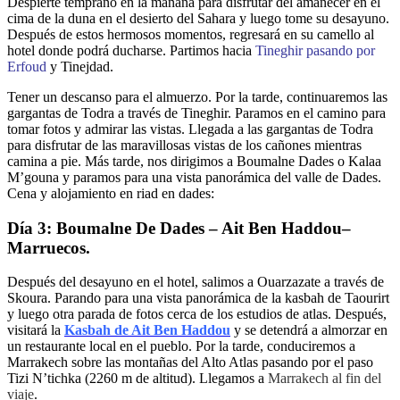
Despierte temprano en la mañana para disfrutar del amanecer en el
cima de la duna en el desierto del Sahara y luego tome su desayuno.
Después de estos hermosos momentos, regresará en su camello al
hotel donde podrá ducharse. Partimos hacia
Tineghir pasando por
Erfoud
y Tinejdad.
Tener un descanso para el almuerzo. Por la tarde, continuaremos las
gargantas de Todra a través de Tineghir. Paramos en el camino para
tomar fotos y admirar las vistas. Llegada a las gargantas de Todra
para disfrutar de las maravillosas vistas de los cañones mientras
camina a pie. Más tarde, nos dirigimos a Boumalne Dades o Kalaa
M’gouna y paramos para una vista panorámica del valle de Dades.
Cena y alojamiento en riad en dades:
Día 3: Boumalne De Dades – Ait Ben Haddou–
Marruecos.
Después del desayuno en el hotel, salimos a Ouarzazate a través de
Skoura. Parando para una vista panorámica de la kasbah de Taourirt
y luego otra parada de fotos cerca de los estudios de atlas. Después,
visitará la
Kasbah de Ait Ben Haddou
y se detendrá a almorzar en
un restaurante local en el pueblo. Por la tarde, conduciremos a
Marrakech sobre las montañas del Alto Atlas pasando por el paso
Tizi N’tichka (2260 m de altitud). Llegamos a
Marrakech al fin del
viaje
.