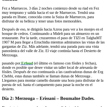
Fez a Marruecos. 3 días 2 noches comienzo desde su riad en Fez
muy temprano y salida hacia el sur de Marruecos. Tendrá una
parada en Ifrane, conocida como la Suiza de Marruecos, para
disfrutar de su belleza y tener unas fotos memorables.
Después de eso, te dirigirás hacia Azrou para ver a los monjes en el
bosque de cedros. Continuando a Midelt para un almuerzo en un
restaurante. Por la tarde, cruzaremos el paso de TIZI en TalghaMT
1907 M para llegar a Errachidia mientras admiramos las vistas de las
gargantas de Ziz. Más adelante, tendrá una parada para una vista
panorámica del valle de Ziz. El viaje continúa hasta el Desierto de
Merzouga.
pasando por
Erfoud
(el último es famoso con fósiles y fechas),
donde es posible que desee visitar un taller local de artesanía de
fósiles. Después de eso continuarás a las cautivadoras dunas de Erg
Chebbi, estas dunas también se llaman dunas de Merzouga .
Llegamos para montar camello durante una hora para disfrutar de la
puesta de sol. hasta el campamento para pasar la noche en el
desierto.
Día 2: Merzouga – Erissani – Boumalne Dades.