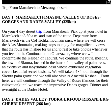
Trip From Marrakech to Merzouga desert
DAY 1: MARRAKECH-IMASINE-VALLEY OF ROSES-
GORGES AND DADES-VALLEY (325km)
On your 4-day desert
trip
from Marrakech, Pick up at your hotel in
Marrakech at 8:30 a.m. and start of the route. Departure from
Marrakech via the Col Tichka mountain pass, where we will cross
the Atlas Mountains, making stops to enjoy the magnificent views
that the route has in store for us and to rest or take photos whenever
you feel like it. Continuation to Ouarzazate, where we will
contemplate the Kasbah of Taourirt. We continue the route, meeting
the town of Skoura, located in the heart of the valley of palm trees,
an extensive and labyrinthine oasis whose exuberant vegetation
covers beautiful secret kasbahs. We will take a 4×4 tour through the
Skoura palm grove and we will also visit its Amerdil Kasbah. . From
here, we will continue through the Valley of Roses (famous for their
cultivation) until we reach the impressive Dades gorges. Dinner and
overnight at the Dades Hotel.
DAY 2: DADES VALLEY-TODRA-ERFOUD-RISSANI-ERG
CHEBBI DESERT (266 km)