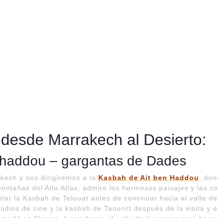
s desde Marrakech al Desierto:
n haddou – gargantas de Dades
kech y nos dirigiremos a la
Kasbah de Ait ben Haddou
, don
 montañas del Alto Atlas, admire los hermosos paisajes y las
tar la Kasbah de Telouat antes de continuar hacia el valle de
dios de cine y la kasbah de Taourirt después de la visita y e