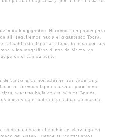
 una parada fotográfica y, por último, hacia las
ravés de los gigantes. Haremos una pausa para
de allí seguiremos hacia el gigantesco Todra,
 Tafilalt hasta llegar a Erfoud, famosa por sus
egreso a las magníficas dunas de Merzouga
articipa en el campamento
 de visitar a los nómadas en sus caballos y
idos a un hermoso lago sahariano para tomar
 pizza mientras baila con la música Gnawa.
es única ya que habrá una actuación musical
o, saldremos hacia el pueblo de Merzouga en
mercado de Rissani. Desde allí continuamos