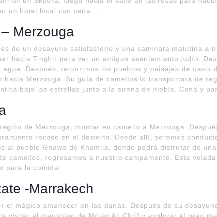
ridil en Skoura, luego hacia el valle de las rosas para hacer
 un hotel local con cena. .
a – Merzouga
és de un desayuno satisfactorio y una caminata matutina a t
uar hacia Tinghir para ver un antiguo asentamiento judío. Des
agua. Después, recorrimos los pueblos y paisajes de oasis de
oso hacia Merzouga. Su guía de camellos lo transportará de r
ica bajo las estrellas junto a la sirena de niebla. Cena y p
ga
a región de Merzouga; montar en camello a Merzouga. Después
loramiento rocoso en el desierto. Desde allí, seremos conduc
s al pueblo Gnawa de Khamlia, donde podrá disfrutar de una
de camellos, regresamos a nuestro campamento. Esta velada 
o para la comida.
ate -Marrakech
er el mágico amanecer en las dunas. Después de su desayun
ra visitar el mausoleo de Molay Ali Chrif y explorar el gran 