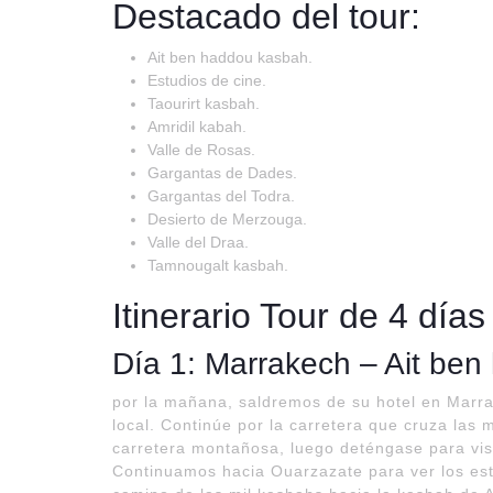
Destacado del tour:
Ait ben haddou kasbah.
Estudios de cine.
Taourirt kasbah.
Amridil kabah.
Valle de Rosas.
Gargantas de Dades.
Gargantas del Todra.
Desierto de Merzouga.
Valle del Draa.
Tamnougalt kasbah.
Itinerario Tour de 4 día
Día 1: Marrakech – Ait be
por la mañana, saldremos de su hotel en Marra
local. Continúe por la carretera que cruza las
carretera montañosa, luego deténgase para visi
Continuamos hacia Ouarzazate para ver los estu