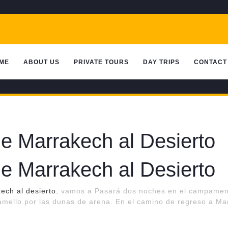
ME
ABOUT US
PRIVATE TOURS
DAY TRIPS
CONTACT
de Marrakech al Desierto
de Marrakech al Desierto
ech al desierto.
vamos a Pasará dos noches en el campamento
mello por las dunas de arena. En el camino de regreso a Marr