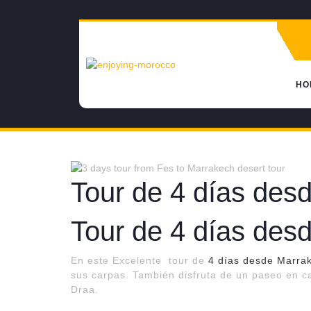
Skip
to
content
HO
Tour de 4 días des
Tour de 4 días des
En este Excelente tour de
4 días desde Marrak
sus carpas. También disfruta de un paseo en ca
Draa.