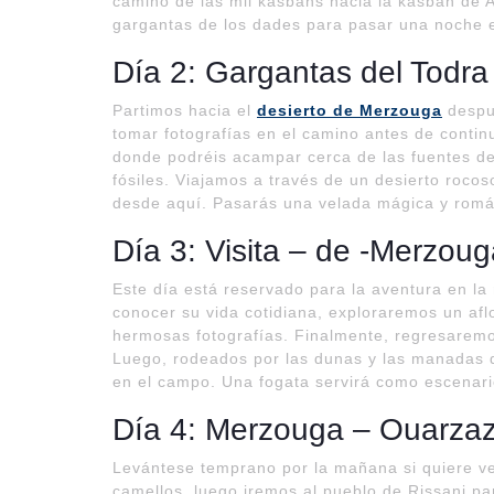
camino de las mil kasbahs hacia la kasbah de Am
gargantas de los dades para pasar una noche en
Día 2: Gargantas del Todr
Partimos hacia el
desierto de Merzouga
despu
tomar fotografías en el camino antes de contin
donde podréis acampar cerca de las fuentes de 
fósiles. Viajamos a través de un desierto roc
desde aquí. Pasarás una velada mágica y románt
Día 3: Visita – de -Merzou
Este día está reservado para la aventura en l
conocer su vida cotidiana, exploraremos un af
hermosas fotografías. Finalmente, regresaremo
Luego, rodeados por las dunas y las manadas 
en el campo. Una fogata servirá como escenari
Día 4: Merzouga – Ouarzaz
Levántese temprano por la mañana si quiere v
camellos, luego iremos al pueblo de Rissani pa