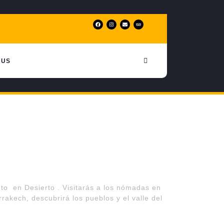
 US
 en Desierto . Visitarás a los nómadas en
akech, descubrirá los pueblos y el valle del